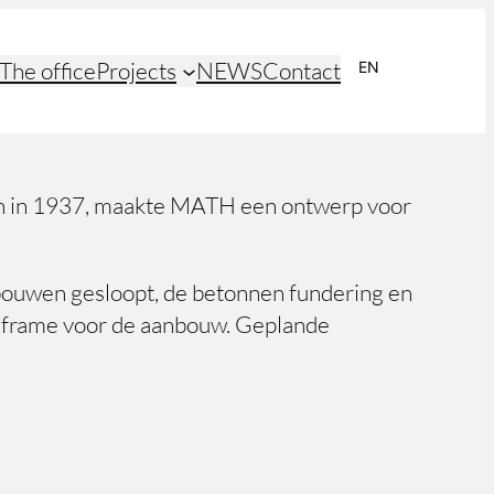
The office
Projects
NEWS
Contact
EN
NL
aan in 1937, maakte MATH een ontwerp voor
tbouwen gesloopt, de betonnen fundering en
aalframe voor de aanbouw. Geplande