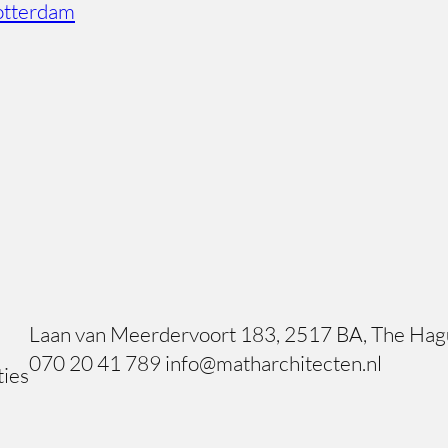
Rotterdam
Laan van Meerdervoort 183, 2517 BA, The Ha
070 20 41 789 info@matharchitecten.nl
ties