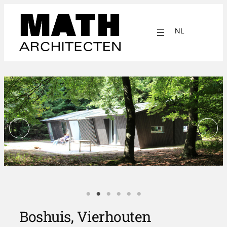
Ga
naar
NL
de
inhoud
EN
Boshuis, Vierhouten