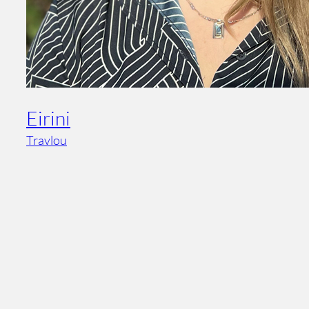
Eirini
Travlou