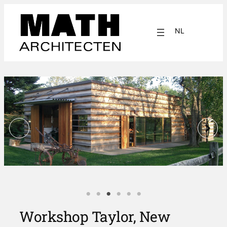
Ga
naar
NL
de
inhoud
EN
Workshop Taylor, New