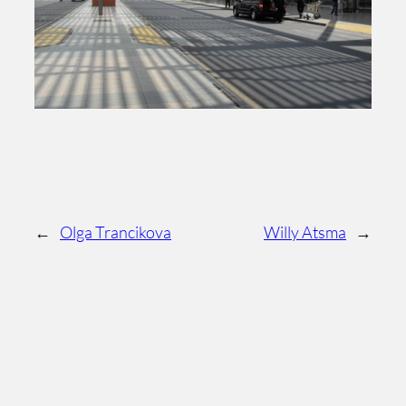
←
Olga Trancikova
Willy Atsma
→