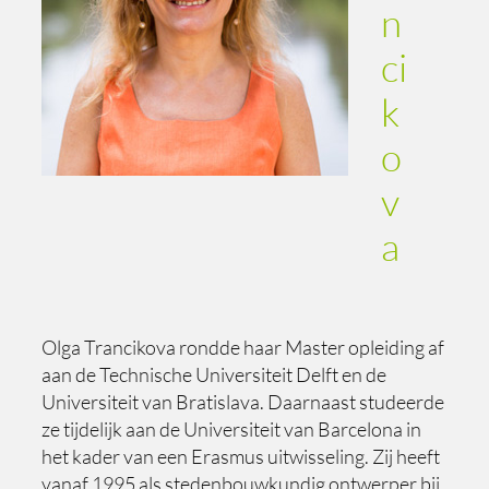
n
ci
k
o
v
a
Olga Trancikova rondde haar Master opleiding af
aan de Technische Universiteit Delft en de
Universiteit van Bratislava. Daarnaast studeerde
ze tijdelijk aan de Universiteit van Barcelona in
het kader van een Erasmus uitwisseling. Zij heeft
vanaf 1995 als stedenbouwkundig ontwerper bij