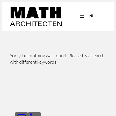
Ga
naar
NL
de
inhoud
EN
Sorry, but nothing was found. Please try a search
with different keywords.