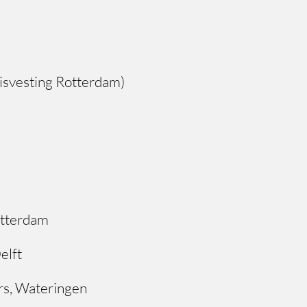
svesting Rotterdam)
tterdam
elft
rs, Wateringen