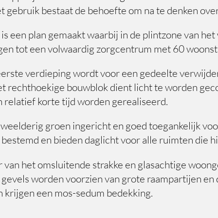
et gebruik bestaat de behoefte om na te denken over
s een plan gemaakt waarbij in de plintzone van he
gen tot een volwaardig zorgcentrum met 60 woonst
eerste verdieping wordt voor een gedeelte verwijd
et rechthoekige bouwblok dient licht te worden gec
relatief korte tijd worden gerealiseerd.
weelderig groen ingericht en goed toegankelijk voo
 bestemd en bieden daglicht voor alle ruimten die h
ur van het omsluitende strakke en glasachtige woon
e gevels worden voorzien van grote raampartijen en
n krijgen een mos-sedum bedekking.