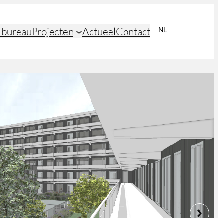
 bureau
Projecten
Actueel
Contact
NL
EN