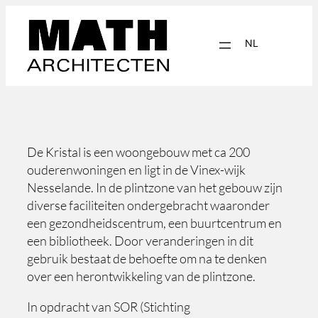
Ga
naar
NL
de
inhoud
EN
De Kristal is een woongebouw met ca 200
ouderenwoningen en ligt in de Vinex-wijk
Nesselande. In de plintzone van het gebouw zijn
diverse faciliteiten ondergebracht waaronder
een gezondheidscentrum, een buurtcentrum en
een bibliotheek. Door veranderingen in dit
gebruik bestaat de behoefte om na te denken
over een herontwikkeling van de plintzone.
In opdracht van SOR (Stichting