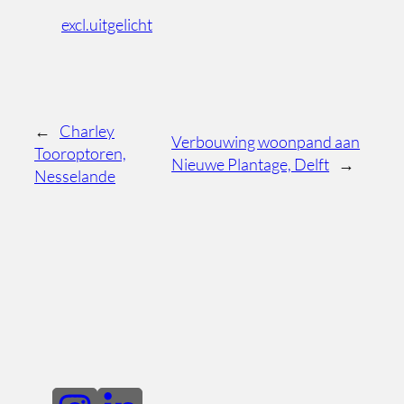
excl.uitgelicht
←
Charley
Verbouwing woonpand aan
Tooroptoren,
Nieuwe Plantage, Delft
→
Nesselande