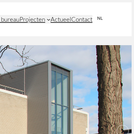
 bureau
Projecten
Actueel
Contact
NL
EN