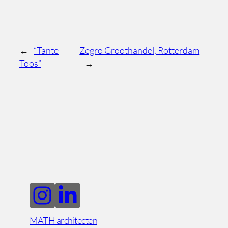
←
“Tante
Zegro Groothandel, Rotterdam
Toos”
→
MATH architecten