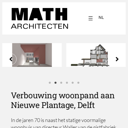
Ga
naar
NL
de
inhoud
EN
Verbouwing woonpand aan
Nieuwe Plantage, Delft
In de jaren 70 is naast het statige voormalige
woonhuis van directeur Waller van de gistfabriek