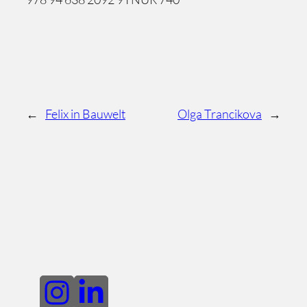
←
Felix in Bauwelt
Olga Trancikova
→