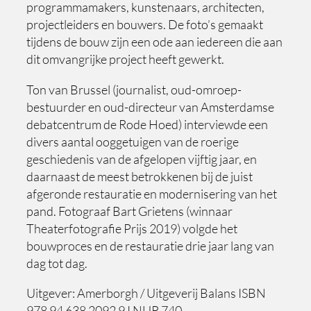
programmamakers, kunstenaars, architecten,
projectleiders en bouwers. De foto’s gemaakt
tijdens de bouw zijn een ode aan iedereen die aan
dit omvangrijke project heeft gewerkt.
Ton van Brussel (journalist, oud-omroep-
bestuurder en oud-directeur van Amsterdamse
debatcentrum de Rode Hoed) interviewde een
divers aantal ooggetuigen van de roerige
geschiedenis van de afgelopen vijftig jaar, en
daarnaast de meest betrokkenen bij de juist
afgeronde restauratie en modernisering van het
pand. Fotograaf Bart Grietens (winnaar
Theaterfotografie Prijs 2019) volgde het
bouwproces en de restauratie drie jaar lang van
dag tot dag.
Uitgever: Amerborgh / Uitgeverij Balans ISBN
978 94 638 2092 9 I NUR 740