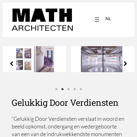
Ga
naar
NL
de
inhoud
EN
Gelukkig Door Verdiensten
“Gelukkig Door Verdiensten verslaat in woord en
beeld opkomst, ondergang en wedergeboorte
van een van de indrukwekkendste monumenten